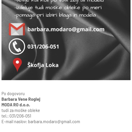
Po dogovoru
Barbara Vene Roglej
MODA RO d.o.o.
tudi za moške obleke
tel.: 031/206-051
E-mail naslov:
barbara.modaro@gmail.com