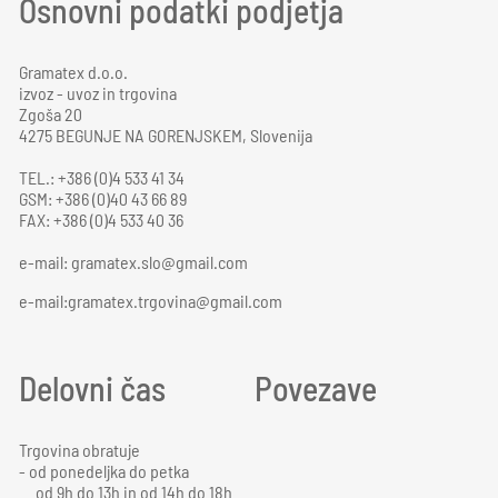
Osnovni podatki podjetja
Gramatex d.o.o.
izvoz - uvoz in trgovina
Zgoša 20
4275 BEGUNJE NA GORENJSKEM, Slovenija
TEL.: +386 (0)4 533 41 34
GSM: +386 (0)40 43 66 89
FAX: +386 (0)4 533 40 36
e-mail:
gramatex.slo@gmail.com
e-mail:gramatex.trgovina@gmail.com
Delovni čas
Povezave
Trgovina obratuje
- od ponedeljka do petka
od 9h do 13h in od 14h do 18h