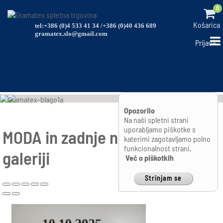
0
Košarica
tel:+386 (0)4 533 41 34 /+386 (0)40 436 689
gramatex.slo@gmail.com
Prijava
Opozorilo
Na naši spletni strani
uporabljamo piškotke s
MODA in zadnje novosti v
katerimi zagotavljamo polno
funkcionalnost strani.
galeriji
Več o piškotkih
Strinjam se