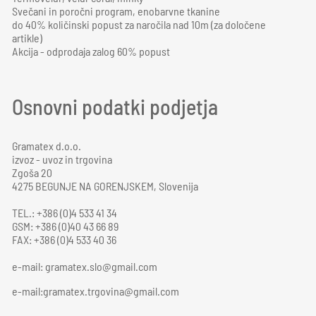
Svečani in poročni program, enobarvne tkanine
do 40% količinski popust za naročila nad 10m (za določene
artikle)
Akcija - odprodaja zalog 60% popust
Osnovni podatki podjetja
Gramatex d.o.o.
izvoz - uvoz in trgovina
Zgoša 20
4275 BEGUNJE NA GORENJSKEM, Slovenija
TEL.: +386 (0)4 533 41 34
GSM: +386 (0)40 43 66 89
FAX: +386 (0)4 533 40 36
e-mail:
gramatex.slo@gmail.com
e-mail:gramatex.trgovina@gmail.com