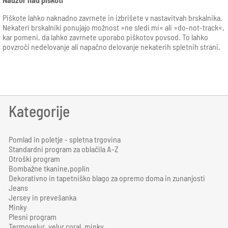
Piškote lahko naknadno zavrnete in izbrišete v nastavitvah brskalnika.
Nekateri brskalniki ponujajo možnost »ne sledi mi« ali »do-not-track«,
kar pomeni, da lahko zavrnete uporabo piškotov povsod. To lahko
povzroči nedelovanje ali napačno delovanje nekaterih spletnih strani.
Kategorije
Pomlad in poletje - spletna trgovina
Standardni program za oblačila A-Z
Otroški program
Bombažne tkanine,poplin
Dekorativno in tapetniško blago za opremo doma in zunanjosti
Jeans
Jersey in prevešanka
Minky
Plesni program
Termovelur, velur coral, minky