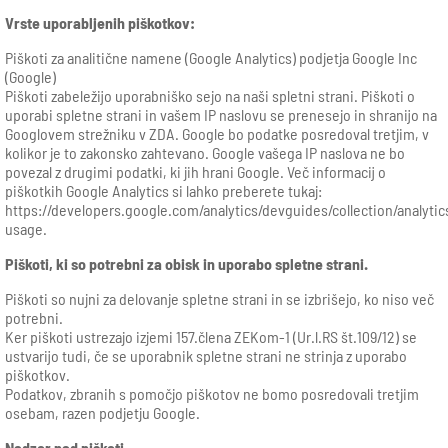
Vrste uporabljenih piškotkov:
Piškoti za analitične namene (Google Analytics) podjetja Google Inc
(Google)
Piškoti zabeležijo uporabniško sejo na naši spletni strani. Piškoti o
uporabi spletne strani in vašem IP naslovu se prenesejo in shranijo na
Googlovem strežniku v ZDA. Google bo podatke posredoval tretjim, v
kolikor je to zakonsko zahtevano. Google vašega IP naslova ne bo
povezal z drugimi podatki, ki jih hrani Google. Več informacij o
piškotkih Google Analytics si lahko preberete tukaj:
https://developers.google.com/analytics/devguides/collection/analytic
usage.
Piškoti, ki so potrebni za obisk in uporabo spletne strani.
Piškoti so nujni za delovanje spletne strani in se izbrišejo, ko niso več
potrebni.
Ker piškoti ustrezajo izjemi 157.člena ZEKom-1 (Ur.l.RS št.109/12) se
ustvarijo tudi, če se uporabnik spletne strani ne strinja z uporabo
piškotkov.
Podatkov, zbranih s pomočjo piškotov ne bomo posredovali tretjim
osebam, razen podjetju Google.
Nadzor nad piškoti