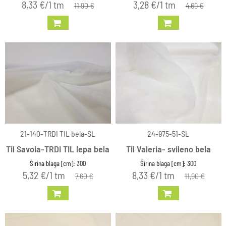
8,33 €/1 tm
3,28 €/1 tm
11,90 €
4,69 €
21-140-TRDI TIL bela-SL
24-975-51-SL
Til Savoia-TRDI TIL lepa bela
Til Valeria- svileno bela
Širina blaga [cm]: 300
Širina blaga [cm]: 300
5,32 €/1 tm
8,33 €/1 tm
7,60 €
11,90 €