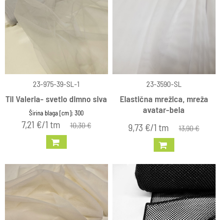
23-975-39-SL-1
23-3590-SL
Til Valeria- svetlo dimno siva
Elastična mrežica, mreža
avatar-bela
Širina blaga [cm]: 300
7,21 €/1 tm
10,30 €
9,73 €/1 tm
13,90 €