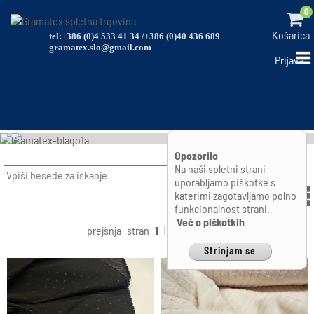
0
Košarica
tel:+386 (0)4 533 41 34 /+386 (0)40 436 689
gramatex.slo@gmail.com
Prijava
Opozorilo
Na naši spletni strani
Išči
uporabljamo piškotke s
katerimi zagotavljamo polno
funkcionalnost strani.
Več o piškotkih
prejšnja
stran
1
|
2
naslednja
Strinjam se