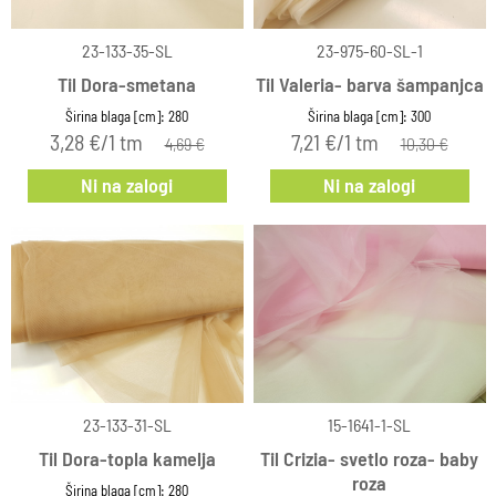
23-133-35-SL
23-975-60-SL-1
Til Dora-smetana
Til Valeria- barva šampanjca
Širina blaga [cm]: 280
Širina blaga [cm]: 300
3,28 €/1 tm
7,21 €/1 tm
4,69 €
10,30 €
Ni na zalogi
Ni na zalogi
23-133-31-SL
15-1641-1-SL
Til Dora-topla kamelja
Til Crizia- svetlo roza- baby
roza
Širina blaga [cm]: 280