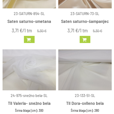
23-SATURN-854-SL
23-SATURN-73-SL
Saten saturno-smetana
Saten saturno-šampanjec
3,71 €/1 tm
3,71 €/1 tm
5,30 €
5,30 €
24-975-snežno bela-SL
23-133-51-SL
Til Valeria- snežno bela
Til Dora-svileno bela
Širina blaga [cm]: 300
Širina blaga [cm]: 280