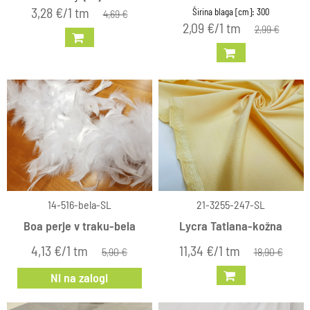
3,28 €/1 tm
Širina blaga [cm]: 300
4,69 €
2,09 €/1 tm
2,99 €
14-516-bela-SL
21-3255-247-SL
Boa perje v traku-bela
Lycra Tatiana-kožna
4,13 €/1 tm
11,34 €/1 tm
5,90 €
18,90 €
Ni na zalogi