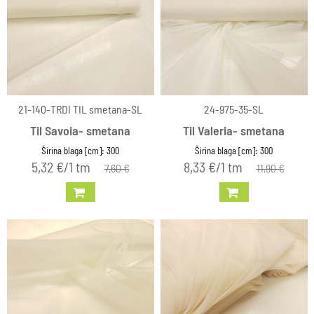
21-140-TRDI TIL smetana-SL
24-975-35-SL
Til Savoia- smetana
Til Valeria- smetana
Širina blaga [cm]: 300
Širina blaga [cm]: 300
5,32 €/1 tm
8,33 €/1 tm
7,60 €
11,90 €