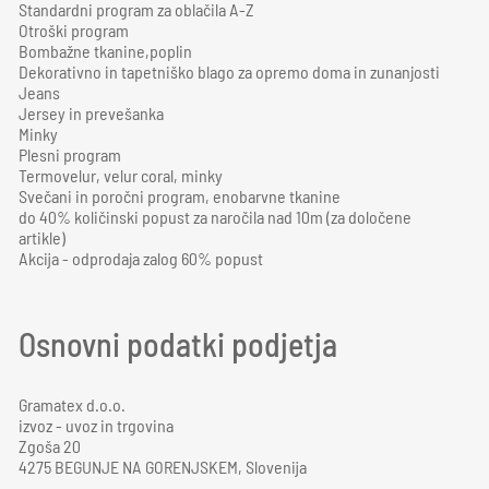
Standardni program za oblačila A-Z
Otroški program
Bombažne tkanine,poplin
Dekorativno in tapetniško blago za opremo doma in zunanjosti
Jeans
Jersey in prevešanka
Minky
Plesni program
Termovelur, velur coral, minky
Svečani in poročni program, enobarvne tkanine
do 40% količinski popust za naročila nad 10m (za določene
artikle)
Akcija - odprodaja zalog 60% popust
Osnovni podatki podjetja
Gramatex d.o.o.
izvoz - uvoz in trgovina
Zgoša 20
4275 BEGUNJE NA GORENJSKEM, Slovenija