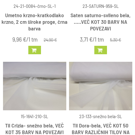
24-21-0084-črno-SL-1
23-SATURN-959-SL
Umetno krzno-kratkodlako
Saten saturno-svileno bela,
krzno, 2 cm široke proge, črna
.....VEČ KOT 30 BARV NA
barva
POVEZAVI
9,96 €/1 tm
3,71 €/1 tm
24,90 €
5,30 €
15-1641-210-SL
23-133-snežno bela-SL
Til Crizia- snežno bela, VEČ
Til Dora-bela, VEČ KOT 50
KOT 35 BARV NA POVEZAVI
BARV RAZLIČNIH TILOV NA