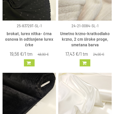
25-83729T-SL-1
24-21-0084-SL-1
brokat, lurex nitka- črna
Umetno krzno-kratkodlako
osnova in odtisnjene lurex
krzno, 2 cm široke proge,
črke
smetana barva
19,56 €/1 tm
17,43 €/1 tm
48,90 €
24,90 €