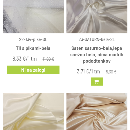
22-134-pike-SL
23-SATURN-bela-SL
Til s pikami-bela
Saten saturno-bela,lepa
snežno bela, nima modrih
8,33 €/1 tm
11,90 €
pododtenkov
Ni na zalogi
3,71 €/1 tm
5,30 €