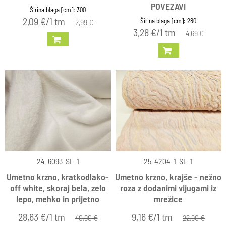
POVEZAVI
Širina blaga [cm]: 300
2,09 €/1 tm
Širina blaga [cm]: 280
2,99 €
3,28 €/1 tm
4,69 €
24-6093-SL-1
25-4204-1-SL-1
Umetno krzno, kratkodlako-
Umetno krzno, krajše - nežno
off white, skoraj bela, zelo
roza z dodanimi vijugami iz
lepo, mehko in prijetno
mrežice
28,63 €/1 tm
9,16 €/1 tm
40,90 €
22,90 €