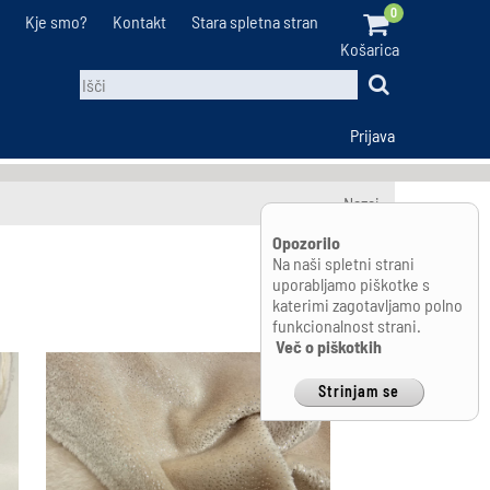
0
Kje smo?
Kontakt
Stara spletna stran
Košarica
Prijava
Nazaj
Opozorilo
Na naši spletni strani
uporabljamo piškotke s
katerimi zagotavljamo polno
funkcionalnost strani.
Več o piškotkih
Strinjam se