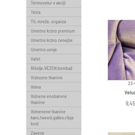
Termovelur v akciji
Tetra
Til, mreže, organza
Umetno krzno premium
Umetno krzno cenejše
Umetno usnje
Vafel
Rišelje,VEZEN bombaž
Viskozne tkanine
23-
Volna
Velur
Volnene enobarvne
tkanine
9,45
Volnenene tkanine
karo,tweed,galles,ribja
kost
Zavese