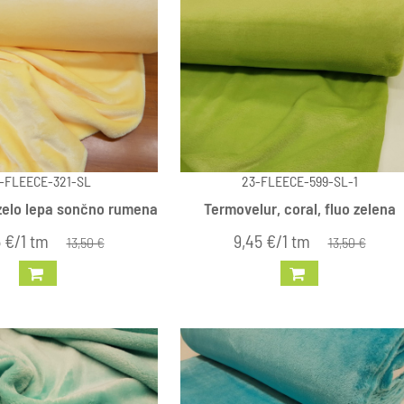
-FLEECE-321-SL
23-FLEECE-599-SL-1
-zelo lepa sončno rumena
Termovelur, coral, fluo zelena
 €/1 tm
9,45 €/1 tm
13,50 €
13,50 €