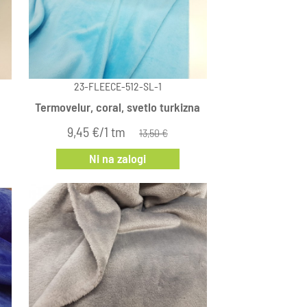
23-FLEECE-512-SL-1
Termovelur, coral, svetlo turkizna
9,45 €/1 tm
13,50 €
Ni na zalogi