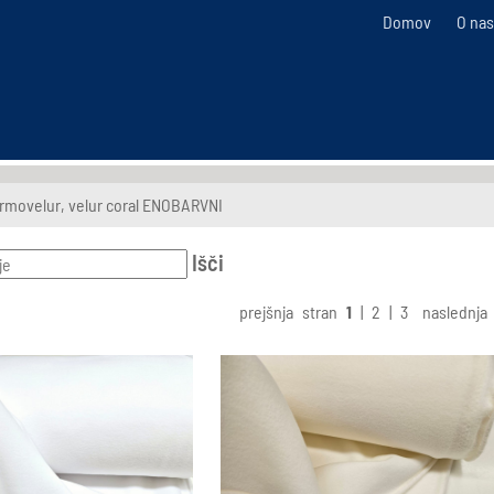
Domov
O nas
rmovelur, velur coral ENOBARVNI
Išči
prejšnja
stran
1
|
2
|
3
naslednja