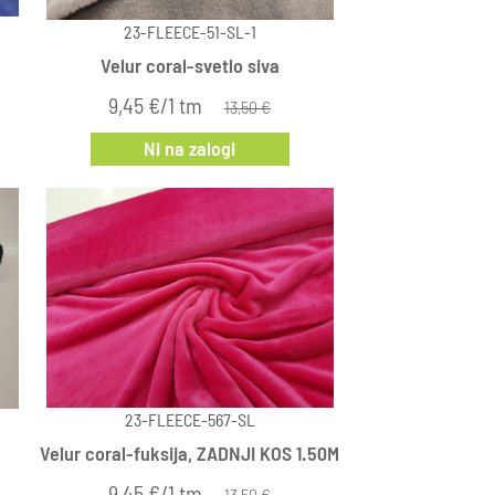
23-FLEECE-51-SL-1
Velur coral-svetlo siva
9,45 €/1 tm
13,50 €
Ni na zalogi
23-FLEECE-567-SL
Velur coral-fuksija, ZADNJI KOS 1.50M
9,45 €/1 tm
13,50 €