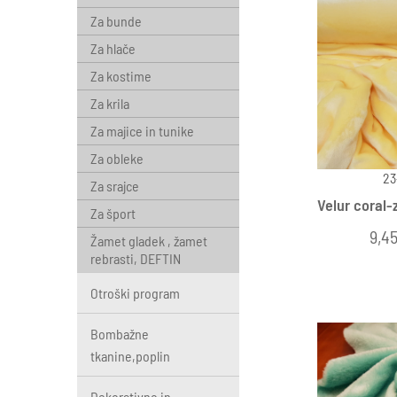
Za bunde
Za hlače
Za kostime
Za krila
Za majice in tunike
Za obleke
23
Za srajce
Velur coral
Za šport
9,45
Žamet gladek , žamet
rebrasti, DEFTIN
Otroški program
Bombažne
tkanine,poplin
Dekorativno in