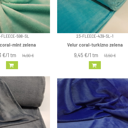
-FLEECE-598-SL
23-FLEECE-439-SL-1
 coral-mint zelena
Velur coral-turkizno zelena
3 €/1 tm
9,45 €/1 tm
14,90 €
13,50 €