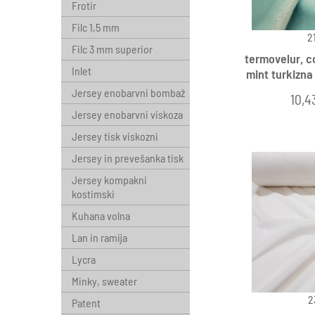
Frotir
Filc 1,5 mm
2
Filc 3 mm superior
termovelur, c
Inlet
mint turkizna
Jersey enobarvni bombaž
10,4
Jersey enobarvni viskoza
Jersey tisk viskozni
Jersey in prevešanka tisk
Jersey kompakni
kostimski
Kuhana volna
Lan in ramija
Lycra
Minky, sweater
2
Patent