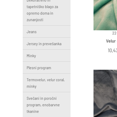
tapetniško blago za
opremo doma in
zunanjosti
Jeans
22
Velur
Jersey in prevešanka
10,4
Minky
Plesni program
Termovelur, velur coral,
minky
Svečani in poročni
program, enobarvne
tkanine