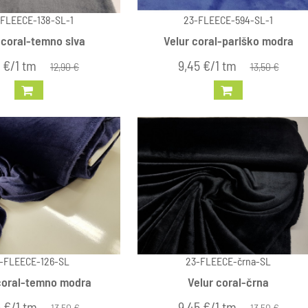
FLEECE-138-SL-1
23-FLEECE-594-SL-1
 coral-temno siva
Velur coral-pariško modra
 €/1 tm
9,45 €/1 tm
12,90 €
13,50 €
-FLEECE-126-SL
23-FLEECE-črna-SL
coral-temno modra
Velur coral-črna
 €/1 tm
9,45 €/1 tm
13,50 €
13,50 €