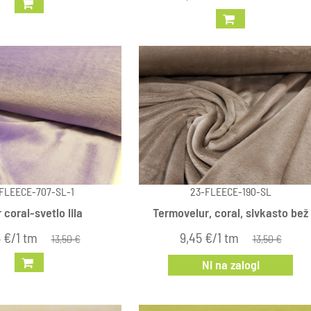
FLEECE-707-SL-1
23-FLEECE-190-SL
 coral-svetlo lila
Termovelur, coral, sivkasto bež
 €/1 tm
9,45 €/1 tm
13,50 €
13,50 €
Ni na zalogi