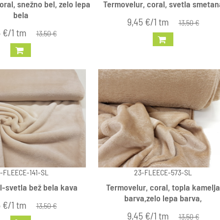
ral, snežno bel, zelo lepa
Termovelur, coral, svetla smetan
bela
9,45 €/1 tm
13,50 €
 €/1 tm
13,50 €
-FLEECE-141-SL
23-FLEECE-573-SL
l-svetla bež bela kava
Termovelur, coral, topla kamelja
barva,zelo lepa barva,
 €/1 tm
13,50 €
9,45 €/1 tm
13,50 €