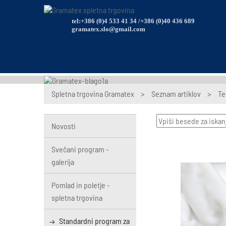
tel:+386 (0)4 533 41 34 /+386 (0)40 436 689
gramatex.slo@gmail.com
Spletna trgovina Gramatex
>
Seznam artiklov
>
Te
Novosti
Svečani program -
galerija
Pomlad in poletje -
spletna trgovina
Standardni program za