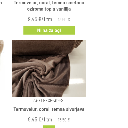
a
Termovelur, coral, temno smetana
oziroma topla vanilija
9,45 €/1 tm
13,50 €
Ni na zalogi
23-FLEECE-319-SL
Termovelur, coral, temna sivorjava
9,45 €/1 tm
13,50 €