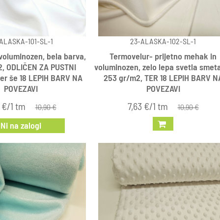
ALASKA-101-SL-1
23-ALASKA-102-SL-1
voluminozen, bela barva,
Termovelur- prijetno mehak in
2, ODLIČEN ZA PUSTNI
voluminozen, zelo lepa svetla smet
er še 18 LEPIH BARV NA
253 gr/m2, TER 18 LEPIH BARV N
POVEZAVI
POVEZAVI
 €/1 tm
7,63 €/1 tm
10,90 €
10,90 €
Ni na zalogi