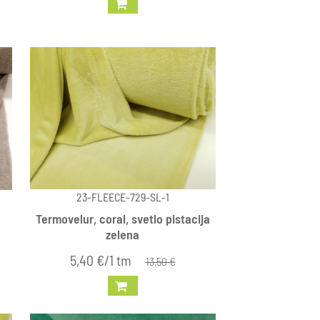
23-FLEECE-729-SL-1
Termovelur, coral, svetlo pistacija
zelena
5,40 €/1 tm
13,50 €