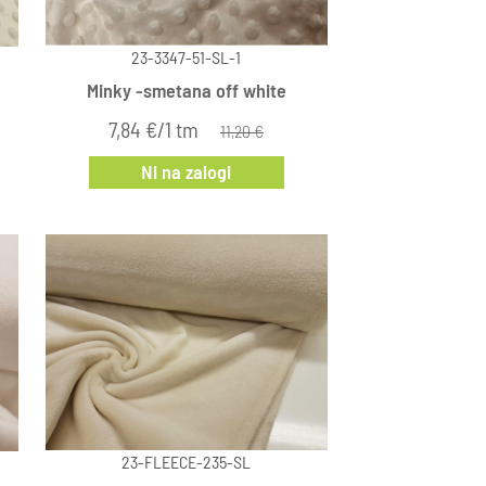
23-3347-51-SL-1
Minky -smetana off white
7,84 €/1 tm
11,20 €
Ni na zalogi
23-FLEECE-235-SL