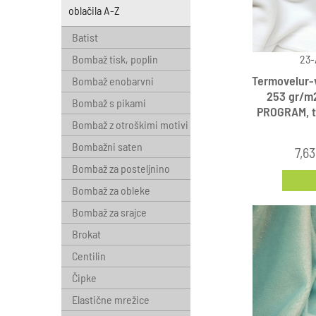
oblačila A-Z
Batist
Bombaž tisk, poplin
23-
Termovelur-
Bombaž enobarvni
253 gr/m
Bombaž s pikami
PROGRAM, t
Bombaž z otroškimi motivi
Bombažni saten
7,63
Bombaž za posteljnino
Bombaž za obleke
Bombaž za srajce
Brokat
Centilin
Čipke
Elastične mrežice