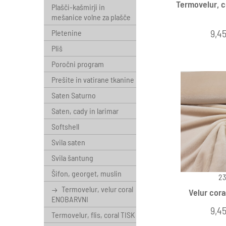
Termovelur, co
Plašči-kašmirji in
mešanice volne za plašče
9,45
Pletenine
Pliš
Poročni program
Prešite in vatirane tkanine
Saten Saturno
Saten, cady in larimar
Softshell
Svila saten
Svila šantung
Šifon, georget, muslin
23
Termovelur, velur coral
Velur cora
ENOBARVNI
9,45
Termovelur, flis, coral TISK