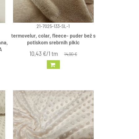
21-7025-133-SL-1
termovelur, colar, fleece- puder bež s
ana,
potiskom srebrnih pikic
A
10,43 €/1 tm
14,90 €