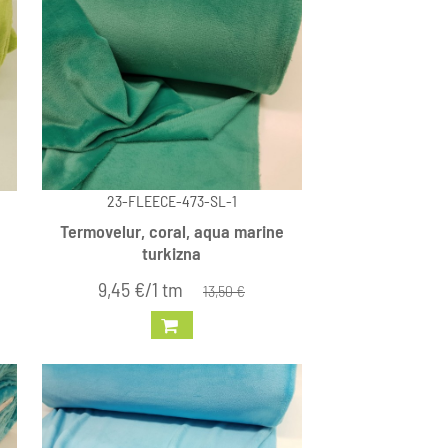
23-FLEECE-473-SL-1
Termovelur, coral, aqua marine
turkizna
9,45 €/1 tm
13,50 €