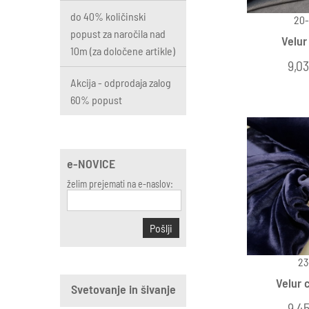
do 40% količinski
20-
popust za naročila nad
Velur
10m (za določene artikle)
9,03
Akcija - odprodaja zalog
60% popust
e-NOVICE
želim prejemati na e-naslov:
Pošlji
23
Velur 
Svetovanje in šivanje
9,45