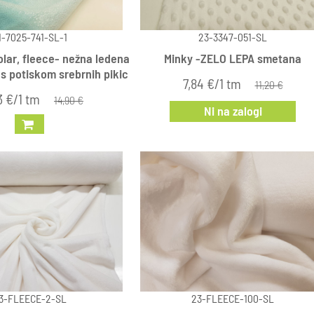
1-7025-741-SL-1
23-3347-051-SL
olar, fleece- nežna ledena
Minky -ZELO LEPA smetana
 s potiskom srebrnih pikic
7,84 €/1 tm
11,20 €
3 €/1 tm
14,90 €
Ni na zalogi
3-FLEECE-2-SL
23-FLEECE-100-SL