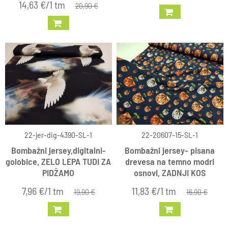
14,63 €/1 tm
20,90 €
22-jer-dig-4390-SL-1
22-20607-15-SL-1
Bombažni jersey,digitalni-
Bombažni jersey- pisana
golobice, ZELO LEPA TUDI ZA
drevesa na temno modri
PIDŽAMO
osnovi, ZADNJI KOS
7,96 €/1 tm
11,83 €/1 tm
19,90 €
16,90 €