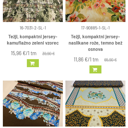
16-7031-2-SL-1
17-90885-1-SL-1
Težji, kompaktni jersey-
Težji, kompaktni jersey-
kamuflažno zeleni vzorec
naslikane rože, temno bež
osnova
15,96 €/1 tm
39,90 €
11,86 €/1 tm
65,90 €