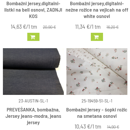
Bombažni jersey,digitalni-
Bombažni jersey,digitalni-
listki na beli osnovi, ZADNJI
nežne rožice na vejicah na off
KOS
white osnovi
14,63 €/1 tm
11,34 €/1 tm
20,90 €
16,20 €
23-AUSTIN-SL-1
25-19459-51-SL-1
PREVEŠANKA, bombažna,
Bombažni jersey - šopki rožic
Jersey jeans-modra, jeans
na smetana osnovi
jersey
10,43 €/1 tm
14,90 €