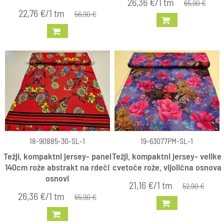
26,36 €/1 tm
65,90 €
22,76 €/1 tm
56,90 €
18-90885-30-SL-1
19-63077PM-SL-1
Težji, kompaktni jersey- panel
Težji, kompaktni jersey- velike
140cm rože abstrakt na rdeči
cvetoče rože, vijolična osnova
osnovi
21,16 €/1 tm
52,90 €
26,36 €/1 tm
65,90 €