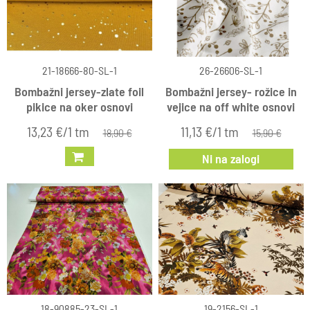
21-18666-80-SL-1
26-26606-SL-1
Bombažni jersey-zlate foil
Bombažni jersey- rožice in
pikice na oker osnovi
vejice na off white osnovi
13,23 €/1 tm
11,13 €/1 tm
18,90 €
15,90 €
Ni na zalogi
18-90885-23-SL-1
19-2156-SL-1