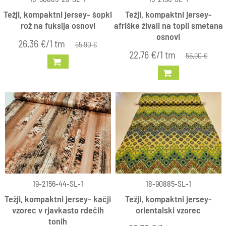
Težji, kompaktni jersey- šopki
Težji, kompaktni jersey-
rož na fuksija osnovi
afriške živali na topli smetana
osnovi
26,36 €/1 tm
65,90 €
22,76 €/1 tm
56,90 €
19-2156-44-SL-1
18-90885-SL-1
Težji, kompaktni jersey- kačji
Težji, kompaktni jersey-
vzorec v rjavkasto rdečih
orientalski vzorec
tonih