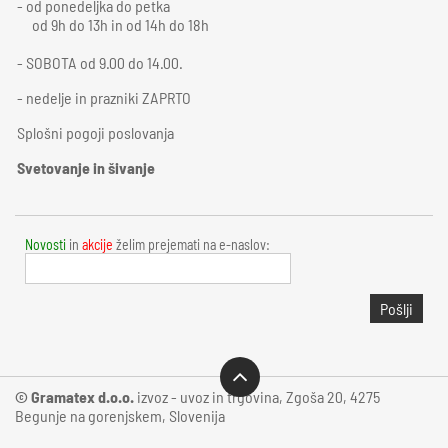
- od ponedeljka do petka
od 9h do 13h in od 14h do 18h
- SOBOTA od 9.00 do 14.00.
- nedelje in prazniki ZAPRTO
Splošni pogoji poslovanja
Svetovanje in šivanje
Novosti
in
akcije
želim prejemati na e-naslov:
Pošlji
© Gramatex d.o.o.
izvoz - uvoz in trgovina, Zgoša 20, 4275
Begunje na gorenjskem, Slovenija