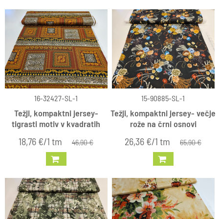
16-32427-SL-1
15-90885-SL-1
Težji, kompaktni jersey-
Težji, kompaktni jersey- večje
tigrasti motiv v kvadratih
rože na črni osnovi
18,76 €/1 tm
26,36 €/1 tm
46,90 €
65,90 €