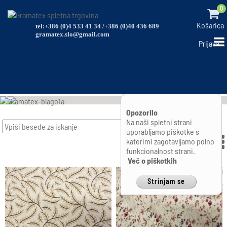
0
Košarica
tel:+386 (0)4 533 41 34 /+386 (0)40 436 689
gramatex.slo@gmail.com
Prijava
Opozorilo
Na naši spletni strani
Išči
uporabljamo piškotke s
katerimi zagotavljamo polno
funkcionalnost strani.
Več o piškotkih
Strinjam se