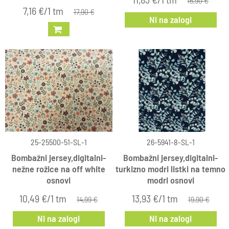
16,90 €
7,16 €/1 tm
17,90 €
Ni na zalogi
25-25500-51-SL-1
26-5941-8-SL-1
Bombažni jersey,digitalni-
Bombažni jersey,digitalni-
nežne rožice na off white
turkizno modri listki na temno
osnovi
modri osnovi
10,49 €/1 tm
13,93 €/1 tm
14,99 €
19,90 €
Ni na zalogi
Ni na zalogi