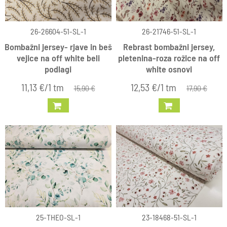
26-26604-51-SL-1
26-21746-51-SL-1
Bombažni jersey- rjave in beš
Rebrast bombažni jersey,
vejice na off white beli
pletenina-roza rožice na off
podlagi
white osnovi
11,13 €/1 tm
12,53 €/1 tm
15,90 €
17,90 €
25-THEO-SL-1
23-18468-51-SL-1