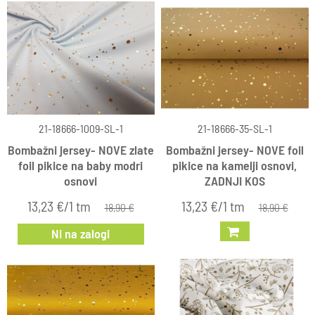
21-18666-1009-SL-1
21-18666-35-SL-1
Bombažni jersey- NOVE zlate
Bombažni jersey- NOVE foil
foil pikice na baby modri
pikice na kamelji osnovi,
osnovi
ZADNJI KOS
13,23 €/1 tm
13,23 €/1 tm
18,90 €
18,90 €
Ni na zalogi