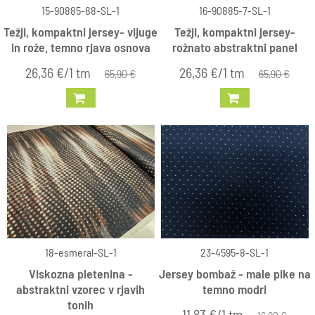
15-90885-88-SL-1
16-90885-7-SL-1
Težji, kompaktni jersey- vijuge
Težji, kompaktni jersey-
in rože, temno rjava osnova
rožnato abstraktni panel
26,36 €/1 tm
26,36 €/1 tm
65,90 €
65,90 €
18-esmeral-SL-1
23-4595-8-SL-1
Viskozna pletenina -
Jersey bombaž - male pike na
abstraktni vzorec v rjavih
temno modri
tonih
11,83 €/1 tm