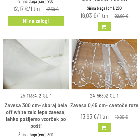
Širina blaga [cm]: 280
12,17 €/1 tm
Širina blaga [cm]: 280
17,39 €
16,03 €/1 tm
22,90 €
Ni na zalogi
25-11334-2-SL-1
24-56392-SL-1
Zavesa 300 cm- skoraj bela
Zavesa 0,45 cm- cvetoče rože
off white zelo lepa zavesa,
13,93 €/1 tm
19,90 €
lahko pošljemo vzorček po
pošti
Širina blaga [cm]: 300