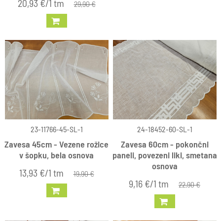
20,93 €/1 tm
29,90 €
23-11766-45-SL-1
24-18452-60-SL-1
Zavesa 45cm - Vezene rožice
Zavesa 60cm - pokončni
v šopku, bela osnova
paneli, povezeni liki, smetana
osnova
13,93 €/1 tm
19,90 €
9,16 €/1 tm
22,90 €