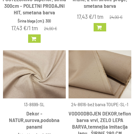
300cm - POLETNI PRODAJNI
smetana barva
HIT, smetana barva
17,43 €/1 tm
24,90 €
Širina blaga [cm]: 300
17,43 €/1 tm
24,90 €
13-8699-SL
24-8616-bež barva TOUPE-SL-1
Dekor -
VODOODBOJEN DEKOR,teflon
NATUR,surova,podobna
barva vrvi, ZELO LEPA
panami
BARVA,temnejša imitacija
lanu , ŠIRINE 280 CM