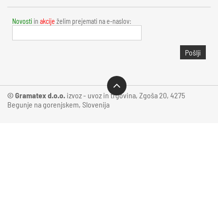
Novosti
in
akcije
želim prejemati na e-naslov:
Pošlji
© Gramatex d.o.o.
izvoz - uvoz in trgovina, Zgoša 20, 4275
Begunje na gorenjskem, Slovenija