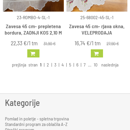
23-ROMBO-4-SL-1
25-68002-45-SL-1
Zavesa 45 cm- prepletena
Zavesa 45 cm- rjava okna,
bordura, ZADNJI KOS 2,10 M
VELEPRODAJA
22,33 €/1 tm
16,74 €/1 tm
31,90 €
27,90 €
prejšnja
stran
1
|
2
|
3
|
4
|
5
|
6
|
7
...
10
naslednja
Kategorije
Pomlad in poletje - spletna trgovina
Standardni program za oblačila A-Z
Otroški program