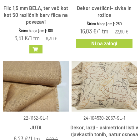
Filc 1,5 mm BELA, ter več kot
Dekor cvetlični- sivka in
kot 50 različnih barv filca na
rožice
povezavi
Širina blaga [cm]: 280
16,03 €/1 tm
Širina blaga [cm]: 180
22,90 €
6,51 €/1 tm
9,30 €
Ni na zalogi
22-1162-SL-1
24-104530-2067-SL-1
JUTA
Dekor, lažji - asimetrični listi v
rjavkastih tonih, natur osnova
6,23 €/1 tm
8,90 €