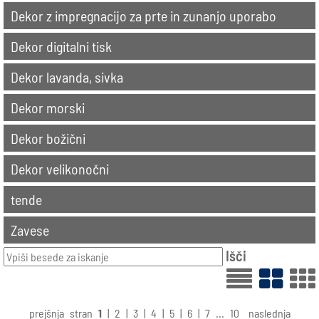
Dekor z impregnacijo za prte in zunanjo uporabo
Dekor digitalni tisk
Dekor lavanda, sivka
Dekor morski
Dekor božični
Dekor velikonočni
tende
Zavese
Išči
prejšnja
stran
1
|
2
|
3
|
4
|
5
|
6
|
7
...
10
naslednja