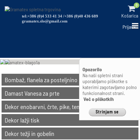
0
Košarica
tel:+386 (0)4 533 41 34 /+386 (0)40 436 689
gramatex.slo@gmail.com
Prijava
Opozorilo
Na naši spletni strani
Bombaž, flanela za posteljnino
uporabljamo piškotke s
katerimi zagotavljamo polno
Damast Vanesa za prte
funkcionalnost strani.
Več o piškotkih
Dekor enobarvni, črte, pike, tende, karo
Strinjam se
Dekor lažji tisk
Dekor težji in gobelin