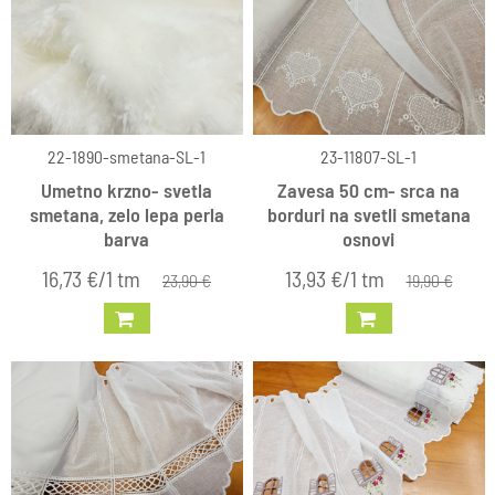
22-1890-smetana-SL-1
23-11807-SL-1
Umetno krzno- svetla
Zavesa 50 cm- srca na
smetana, zelo lepa perla
borduri na svetli smetana
barva
osnovi
16,73 €/1 tm
13,93 €/1 tm
23,90 €
19,90 €