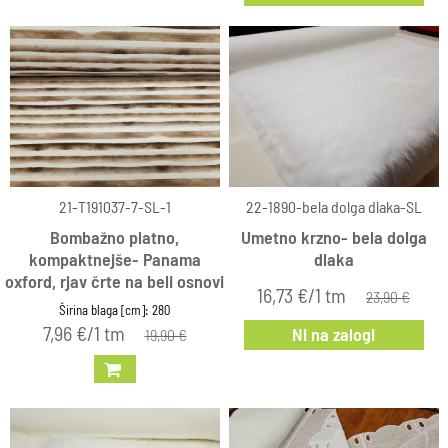
21-T191037-7-SL-1
22-1890-bela dolga dlaka-SL
Bombažno platno,
Umetno krzno- bela dolga
kompaktnejše- Panama
dlaka
oxford, rjav črte na beli osnovi
16,73 €/1 tm
23,90 €
Širina blaga [cm]: 280
7,96 €/1 tm
Ni na zalogi
19,90 €