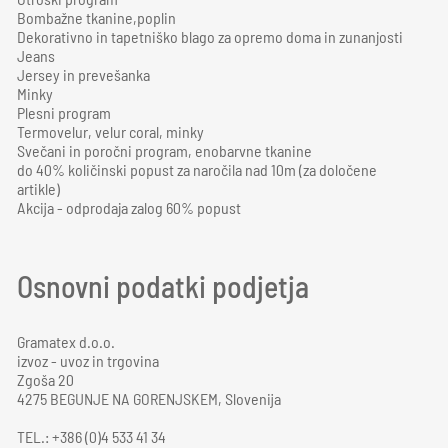
Bombažne tkanine,poplin
Dekorativno in tapetniško blago za opremo doma in zunanjosti
Jeans
Jersey in prevešanka
Minky
Plesni program
Termovelur, velur coral, minky
Svečani in poročni program, enobarvne tkanine
do 40% količinski popust za naročila nad 10m (za določene
artikle)
Akcija - odprodaja zalog 60% popust
Osnovni podatki podjetja
Gramatex d.o.o.
izvoz - uvoz in trgovina
Zgoša 20
4275 BEGUNJE NA GORENJSKEM, Slovenija
TEL.: +386 (0)4 533 41 34