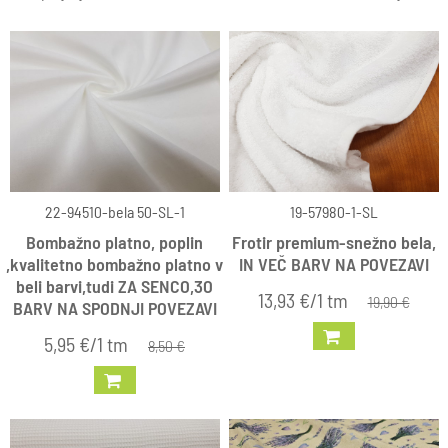
22-94510-bela 50-SL-1
19-57980-1-SL
Bombažno platno, poplin
Frotir premium-snežno bela,
,kvalitetno bombažno platno v
IN VEČ BARV NA POVEZAVI
beli barvi,tudi ZA SENCO,3O
13,93 €/1 tm
19,90 €
BARV NA SPODNJI POVEZAVI
5,95 €/1 tm
8,50 €