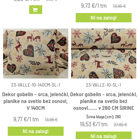
9,73 €/1 tm
13,90 €
Ni na zalogi
23-VALLE-10-140CM-SL-1
23-VALLE-10-SL-1
Dekor gobelin - srca, jelenčki,
Dekor gobelin - srca, jelenčki,
planike na svetlo bež osnovi,
planike na svetlo bež
V 140CM
osnovi...... v 280 CM ŠIRINE
Širina blaga [cm]: 280
9,77 €/1 tm
13,95 €
19,53 €/1 tm
27,90 €
Ni na zalogi
Ni na zalogi