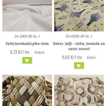
24-2903-50-SL-1
20-HOME-97-SL-1
Vafel,bombažni,pike-bela
Dekor, lažji - sivka, lavanda na
natur osnovi
9,73 €/1 tm
13,90 €
6,93 €/1 tm
9,90 €