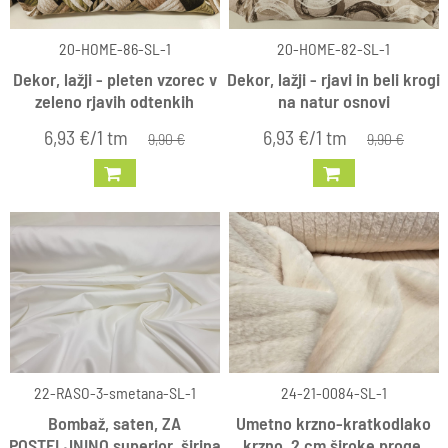
20-HOME-86-SL-1
20-HOME-82-SL-1
Dekor, lažji - pleten vzorec v
Dekor, lažji - rjavi in beli krogi
zeleno rjavih odtenkih
na natur osnovi
6,93 €/1 tm
6,93 €/1 tm
9,90 €
9,90 €
22-RASO-3-smetana-SL-1
24-21-0084-SL-1
Bombaž, saten, ZA
Umetno krzno-kratkodlako
POSTELJNINO superior, širina
krzno, 2 cm široke proge,