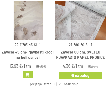
22-11793-45-SL-1
21-680-60-SL-1
Zavesa 45 cm- rjavkasti krogi
Zavesa 60 cm, SVETLO
na beli osnovi
RJAVKASTO KAMEL PROGICE
13,93 €/1 tm
4,36 €/1 tm
19,90 €
10,90 €
Ni na zalogi
prejšnja
stran
1
|
2
naslednja