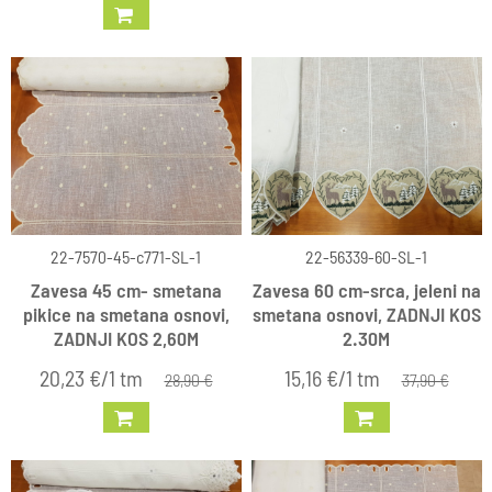
22-7570-45-c771-SL-1
22-56339-60-SL-1
Zavesa 45 cm- smetana
Zavesa 60 cm-srca, jeleni na
pikice na smetana osnovi,
smetana osnovi, ZADNJI KOS
ZADNJI KOS 2,60M
2.30M
20,23 €/1 tm
15,16 €/1 tm
28,90 €
37,90 €