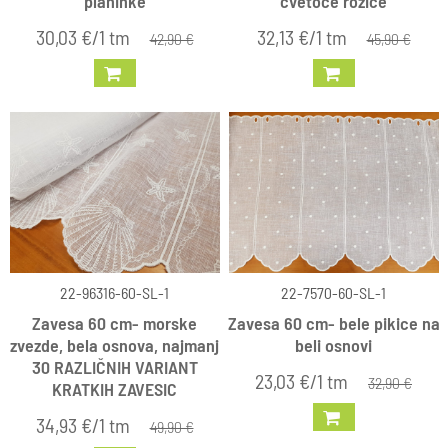
planinke
cvetoče rožice
30,03 €/1 tm
32,13 €/1 tm
42,90 €
45,90 €
22-96316-60-SL-1
22-7570-60-SL-1
Zavesa 60 cm- morske
Zavesa 60 cm- bele pikice na
zvezde, bela osnova, najmanj
beli osnovi
30 RAZLIČNIH VARIANT
23,03 €/1 tm
32,90 €
KRATKIH ZAVESIC
34,93 €/1 tm
49,90 €