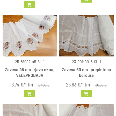
25-68002-45-SL-1
23-ROMBO-6-SL-1
Zavesa 45 cm- rjava okna,
Zavesa 60 cm- prepletena
VELEPRODAJA
bordura
16,74 €/1 tm
25,83 €/1 tm
27,90 €
36,90 €