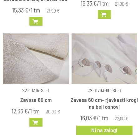
15,33 €/1 tm
21,90 €
15,33 €/1 tm
21,90 €
22-10315-SL-1
22-11793-60-SL-1
Zavesa 60 cm
Zavesa 60 cm- rjavkasti krogi
na beli osnovi
12,36 €/1 tm
30,90 €
16,03 €/1 tm
22,90 €
Ni na zalogi