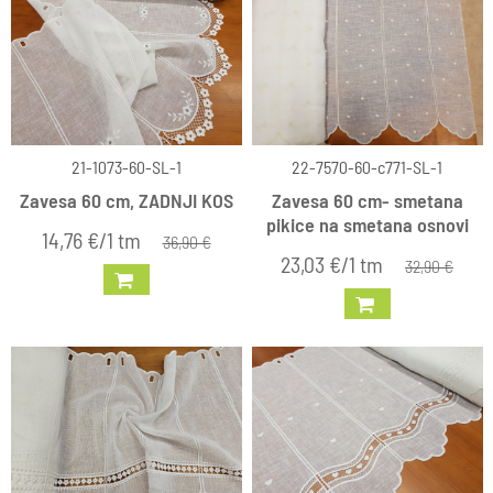
21-1073-60-SL-1
22-7570-60-c771-SL-1
Zavesa 60 cm, ZADNJI KOS
Zavesa 60 cm- smetana
pikice na smetana osnovi
14,76 €/1 tm
36,90 €
23,03 €/1 tm
32,90 €