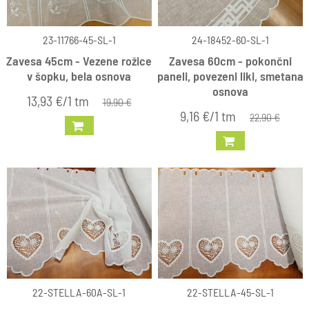
23-11766-45-SL-1
24-18452-60-SL-1
Zavesa 45cm - Vezene rožice
Zavesa 60cm - pokončni
v šopku, bela osnova
paneli, povezeni liki, smetana
osnova
13,93 €/1 tm
19,90 €
9,16 €/1 tm
22,90 €
22-STELLA-60A-SL-1
22-STELLA-45-SL-1