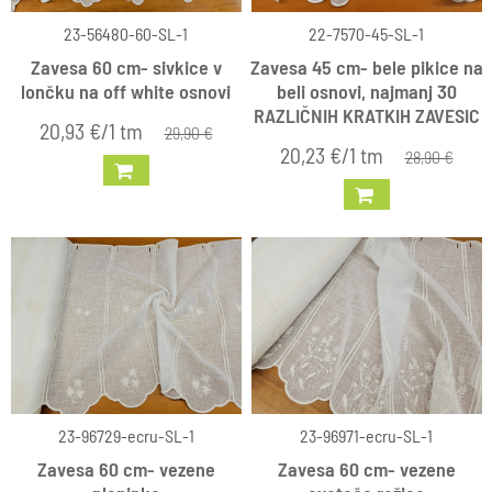
23-56480-60-SL-1
22-7570-45-SL-1
Zavesa 60 cm- sivkice v
Zavesa 45 cm- bele pikice na
lončku na off white osnovi
beli osnovi, najmanj 30
RAZLIČNIH KRATKIH ZAVESIC
20,93 €/1 tm
29,90 €
20,23 €/1 tm
28,90 €
23-96729-ecru-SL-1
23-96971-ecru-SL-1
Zavesa 60 cm- vezene
Zavesa 60 cm- vezene