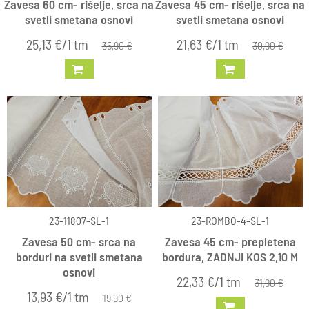
Zavesa 60 cm- rišelje, srca na
Zavesa 45 cm- rišelje, srca na
svetli smetana osnovi
svetli smetana osnovi
25,13 €/1 tm
21,63 €/1 tm
35,90 €
30,90 €
23-11807-SL-1
23-ROMBO-4-SL-1
Zavesa 50 cm- srca na
Zavesa 45 cm- prepletena
borduri na svetli smetana
bordura, ZADNJI KOS 2,10 M
osnovi
22,33 €/1 tm
31,90 €
13,93 €/1 tm
19,90 €