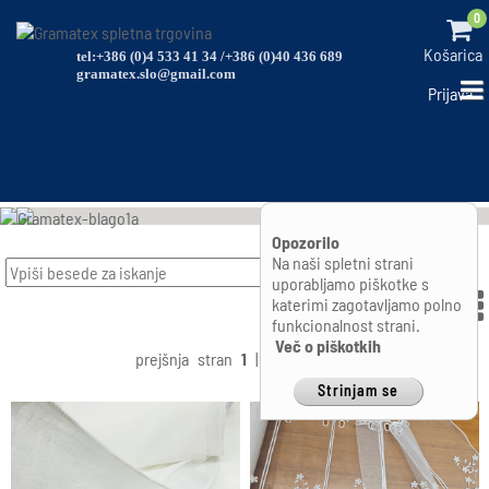
0
Košarica
tel:+386 (0)4 533 41 34 /+386 (0)40 436 689
gramatex.slo@gmail.com
Prijava
Opozorilo
Na naši spletni strani
Išči
uporabljamo piškotke s
katerimi zagotavljamo polno
funkcionalnost strani.
Več o piškotkih
prejšnja
stran
1
|
2
naslednja
Strinjam se