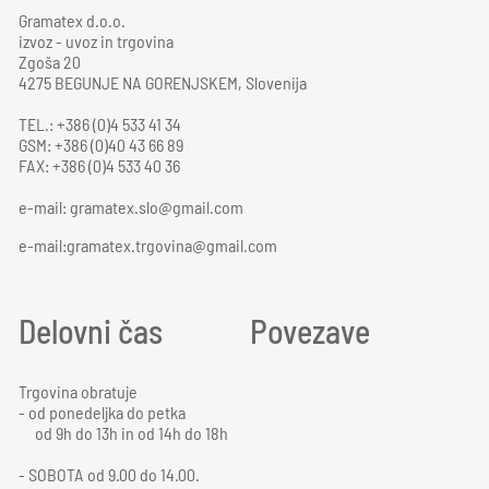
Gramatex d.o.o.
izvoz - uvoz in trgovina
Zgoša 20
4275 BEGUNJE NA GORENJSKEM, Slovenija
TEL.: +386 (0)4 533 41 34
GSM: +386 (0)40 43 66 89
FAX: +386 (0)4 533 40 36
e-mail:
gramatex.slo@gmail.com
e-mail:gramatex.trgovina@gmail.com
Delovni čas
Povezave
Trgovina obratuje
- od ponedeljka do petka
od 9h do 13h in od 14h do 18h
- SOBOTA od 9.00 do 14.00.