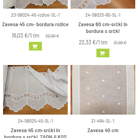
23-58024-45-rožice-SL-1
24-58025-60-SL-1
Zavesa 45 cm- bordura rožice
Zavesa 60 cm-srčki in
bordura s srčki
16,03 €/1 tm
22,90 €
22,33 €/1 tm
31,90 €
24-58025-45-SL-1
21-464-SL-1
Zavesa 45 cm-srčki in
Zavesa 40 cm
bordura s srčki, ZADNJI KOS