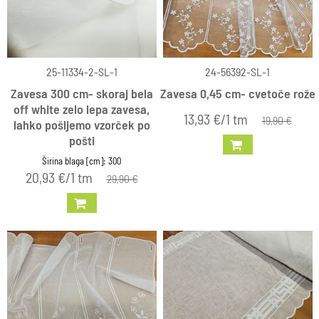
25-11334-2-SL-1
24-56392-SL-1
Zavesa 300 cm- skoraj bela
Zavesa 0,45 cm- cvetoče rože
off white zelo lepa zavesa,
13,93 €/1 tm
19,90 €
lahko pošljemo vzorček po
pošti
Širina blaga [cm]: 300
20,93 €/1 tm
29,90 €