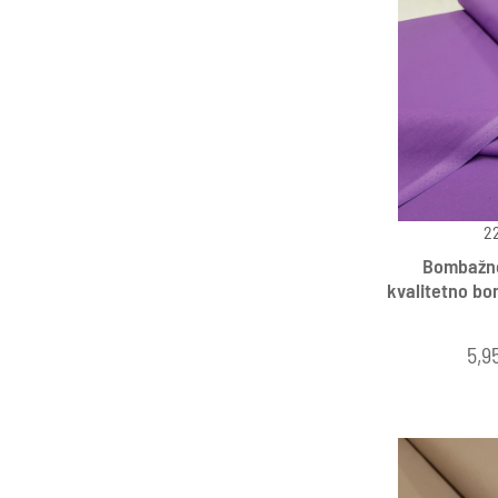
2
Bombažno 
kvalitetno bom
5,9