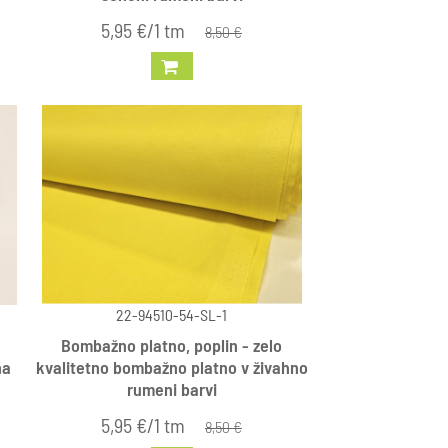
5,95 €/1 tm
8,50 €
22-94510-54-SL-1
Bombažno platno, poplin - zelo
na
kvalitetno bombažno platno v živahno
rumeni barvi
5,95 €/1 tm
8,50 €