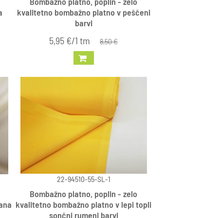
Bombažno platno, poplin - zelo
a
kvalitetno bombažno platno v peščeni
barvi
5,95 €/1 tm
8,50 €
22-94510-55-SL-1
Bombažno platno, poplin - zelo
tana
kvalitetno bombažno platno v lepi topli
sončni rumeni barvi