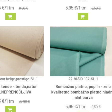
5 €/1 tm
5,95 €/1 tm
8,50 €
8,50 €
tur beige,prestige-SL-1
22-94510-104-SL-1
 tende - tenda,natur
Bombažno platno, poplin - zelo
e.NEPREMOČLJIVA
kvalitetno bombažno platno hlad
mint barva
3 €/1 tm
39,90 €
5,95 €/1 tm
8,50 €