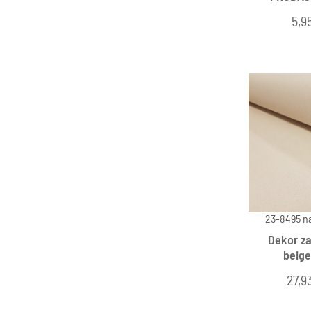
5,9
23-8495 na
Dekor za
beig
27,9