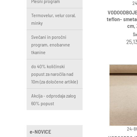
Plesni program
24
VODOODBOJE
Termovelur, velur coral,
teflon- smet
minky
cm,
Ši
Svečani in poročni
25,1
program, enobarvne
tkanine
do 40% količinski
popust za naročila nad
10m (za določene artikle)
Akcija - odprodaja zalog
60% popust
24-86
e-NOVICE