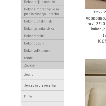
Dekor težji in gobelin
Dekor z impregnacijo za
24-8616
prte in zunanjo uporabo
VODOODBOJE
Dekor digitalni tisk
vrvi, ZEL
Dekor lavanda, sivka
imitacija
Dekor morski
Ši
16,0
Dekor božični
Dekor velikonočni
tende
Zavese
Jeans
Jersey in prevešanka
Minky