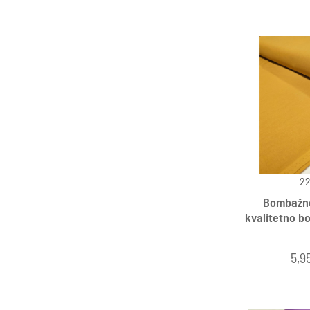
22
Bombažno 
kvalitetno b
5,9