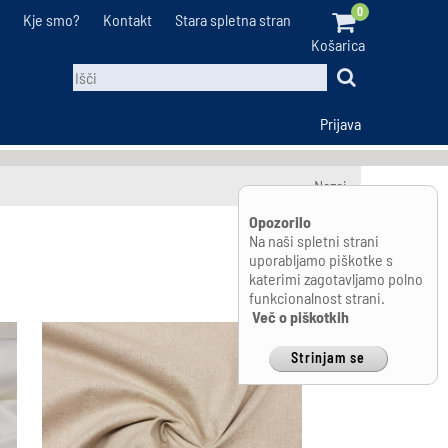
0
Kje smo?
Kontakt
Stara spletna stran
Košarica
Prijava
Nazaj
Opozorilo
Na naši spletni strani
uporabljamo piškotke s
katerimi zagotavljamo polno
funkcionalnost strani.
Več o piškotkih
Strinjam se