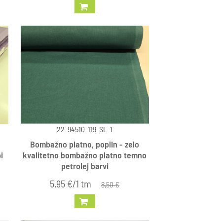
22-94510-119-SL-1
Bombažno platno, poplin - zelo
i
kvalitetno bombažno platno temno
petrolej barvi
5,95 €/1 tm
8,50 €