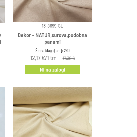
13-8699-SL
O
Dekor - NATUR,surova,podobna
I
panami
Širina blaga [cm]: 280
12,17 €/1 tm
17,39 €
Ni na zalogi