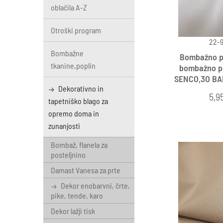
oblačila A-Z
Otroški program
22-9
Bombažne
Bombažno pl
tkanine,poplin
bombažno pla
SENCO,3O BA
Dekorativno in
5,9
tapetniško blago za
opremo doma in
zunanjosti
Bombaž, flanela za
posteljnino
Damast Vanesa za prte
Dekor enobarvni, črte,
pike, tende, karo
Dekor lažji tisk