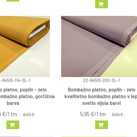
-94510-114-SL-1
22-94510-202-SL-1
platno, poplin - zelo
Bombažno platno, poplin - zelo
ombažno platno, gorčična
kvalitetno bombažno platno v lep
barva
svetlo vijola barvi
5 €/1 tm
5,95 €/1 tm
8,50 €
8,50 €