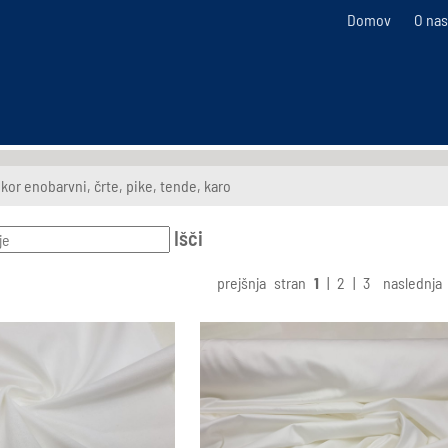
Domov
O nas
kor enobarvni, črte, pike, tende, karo
Išči
prejšnja
stran
1
|
2
|
3
naslednja