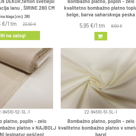
 DEKOR,teflon svetlejši
Bombažno platno, poplin - zelo
cija lanu , ŠIRINE 280 CM
kvalitetno bombažno platno topl
beige, barva saharskega peska
rina blaga [cm]: 280
3 €/1 tm
22,90 €
5,95 €/1 tm
8,50 €
Ni na zalogi
2-94510-52-SL-1
22-94510-51-SL-1
platno, poplin - zelo
Bombažno platno, poplin - zelo
ombažno platno v NAJBOLJ
kvalitetno bombažno platno v sme
I lepinatur peščeni
barvi