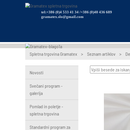
tel:+386 (0)4 533 41 34 /+386 (0)40 436 689
gramatex.slo@gmail.com
Spletna trgovina Gramatex
>
Seznam artiklov
>
De
Novosti
Svečani program -
galerija
Pomlad in poletje -
spletna trgovina
Standardni program za