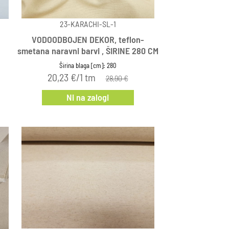
23-KARACHI-SL-1
VODOODBOJEN DEKOR, teflon-
smetana naravni barvi , ŠIRINE 280 CM
Širina blaga [cm]: 280
20,23 €/1 tm
28,90 €
Ni na zalogi