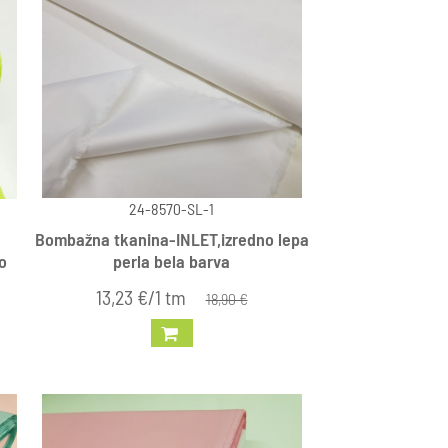
24-8570-SL-1
Bombažna tkanina-INLET,izredno lepa
o
perla bela barva
13,23 €/1 tm
18,90 €