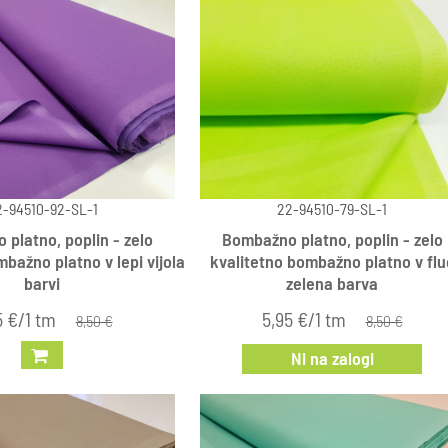
2-94510-92-SL-1
22-94510-79-SL-1
platno, poplin - zelo
Bombažno platno, poplin - zelo
bažno platno v lepi vijola
kvalitetno bombažno platno v flu
barvi
zelena barva
5 €/1 tm
5,95 €/1 tm
8,50 €
8,50 €
Ni na zalogi