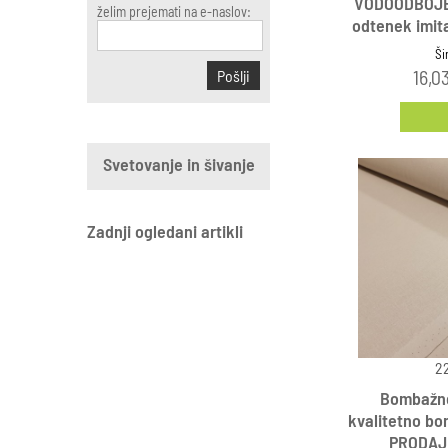
VODOODBOJEN
želim prejemati na e-naslov:
odtenek imita
Ši
16,0
Pošlji
Svetovanje in šivanje
Zadnji ogledani artikli
2
Bombažno 
kvalitetno b
PRODAJN