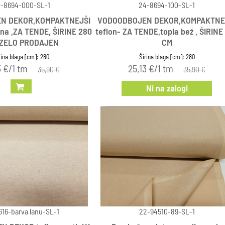
-8694-000-SL-1
24-8694-100-SL-1
N DEKOR,KOMPAKTNEJŠI
VODOODBOJEN DEKOR,KOMPAKTNE
ana ,ZA TENDE, ŠIRINE 280
teflon- ZA TENDE,topla bež , ŠIRINE
 ZELO PRODAJEN
CM
rina blaga [cm]: 280
Širina blaga [cm]: 280
3 €/1 tm
25,13 €/1 tm
35,90 €
35,90 €
Ni na zalogi
16-barva lanu-SL-1
22-94510-89-SL-1