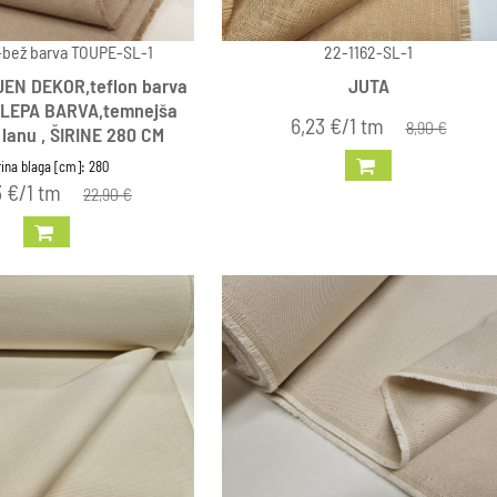
-bež barva TOUPE-SL-1
22-1162-SL-1
N DEKOR,teflon barva
JUTA
O LEPA BARVA,temnejša
6,23 €/1 tm
8,90 €
 lanu , ŠIRINE 280 CM
rina blaga [cm]: 280
3 €/1 tm
22,90 €