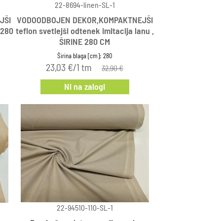
22-8694-linen-SL-1
JŠI
VODOODBOJEN DEKOR,KOMPAKTNEJŠI
 280
teflon svetlejši odtenek imitacija lanu ,
ŠIRINE 280 CM
Širina blaga [cm]: 280
23,03 €/1 tm
32,90 €
Ni na zalogi
22-94510-110-SL-1