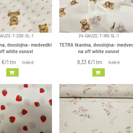
GAUZE-T-200-SL-1
24-GAUZE-T-165-SL-1
na, dvoslojna- medvedki
TETRA tkanina, dvoslojna- medve
off white osnovi
na off white osnovi
3 €/1 tm
8,33 €/1 tm
11,90 €
11,90 €