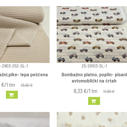
-2903-252-SL-1
25-26103-SL-1
žni,pike- lepa peščena
Bombažno platno, poplin- pisani
avtomobilčki na črtah
 €/1 tm
13,90 €
8,33 €/1 tm
11,90 €