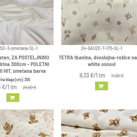
SO-3-smetana-SL-1
24-GAUZE-T-175-SL-1
aten, ZA POSTELJNINO
TETRA tkanina, dvoslojna-rožice na
širina 300cm - POLETNI
white osnovi
 HIT, smetana barva
8,33 €/1 tm
11,90 €
rina blaga [cm]: 300
3 €/1 tm
24,90 €