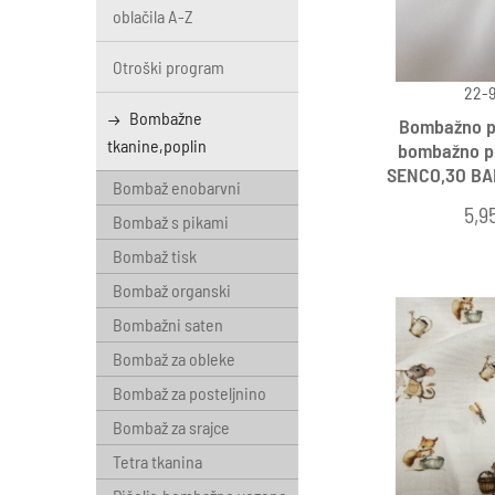
oblačila A-Z
Otroški program
22-9
Bombažne
Bombažno pl
tkanine,poplin
bombažno pla
SENCO,3O BA
Bombaž enobarvni
5,9
Bombaž s pikami
Bombaž tisk
Bombaž organski
Bombažni saten
Bombaž za obleke
Bombaž za posteljnino
Bombaž za srajce
Tetra tkanina