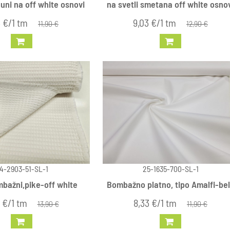
akuni na off white osnovi
na svetli smetana off white osno
3 €/1 tm
9,03 €/1 tm
11,90 €
12,90 €
4-2903-51-SL-1
25-1635-700-SL-1
mbažni,pike-off white
Bombažno platno, tipo Amalfi-be
 €/1 tm
8,33 €/1 tm
13,90 €
11,90 €