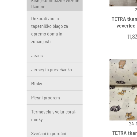
Rišelje,bombažne vezene
tkanine
2
Dekorativno in
TETRA tkani
veverice 
tapetniško blago za
opremo doma in
11,8
zunanjosti
Jeans
Jersey in prevešanka
Minky
Plesni program
Termovelur, velur coral,
minky
24-
TETRA tkan
Svečani in poročni