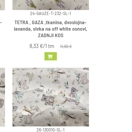
24-GAUZE-T-232-SL-1
-
TETRA , GAZA ,tkanina, dvoslojna-
lavanda, sivka na off white osnovi,
ZADNJI KOS
8,33 €/1 tm
11,90 €
26-130010-SL-1