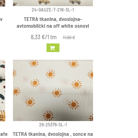
24-GAUZE-T-218-SL-1
 v
TETRA tkanina, dvoslojna-
avtomobilčki na off white osnovi
8,33 €/1 tm
11,90 €
26-25376-SL-1
rafe
TETRA tkanina, dvoslojna , sonce na