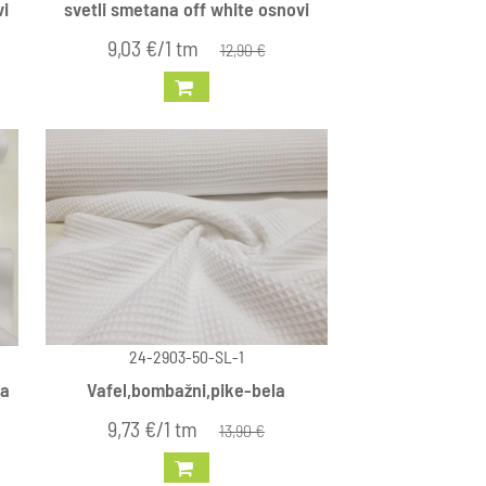
vi
svetli smetana off white osnovi
9,03 €/1 tm
12,90 €
24-2903-50-SL-1
la
Vafel,bombažni,pike-bela
9,73 €/1 tm
13,90 €