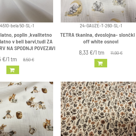
4510-bela 50-SL-1
24-GAUZE-T-260-SL-1
atno, poplin ,kvalitetno
TETRA tkanina, dvoslojna- slončki
tno v beli barvi,tudi ZA
off white osnovi
RV NA SPODNJI POVEZAVI
8,33 €/1 tm
11,90 €
5 €/1 tm
8,50 €