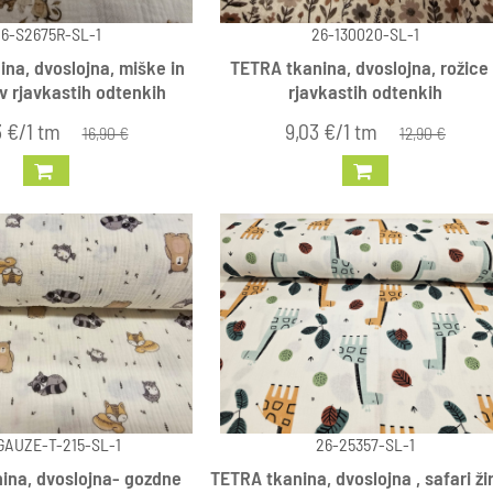
6-S2675R-SL-1
26-130020-SL-1
na, dvoslojna, miške in
TETRA tkanina, dvoslojna, rožice
v rjavkastih odtenkih
rjavkastih odtenkih
3 €/1 tm
9,03 €/1 tm
16,90 €
12,90 €
GAUZE-T-215-SL-1
26-25357-SL-1
ina, dvoslojna- gozdne
TETRA tkanina, dvoslojna , safari ži