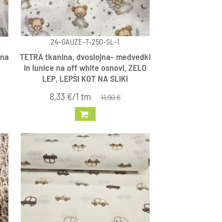
24-GAUZE-T-250-SL-1
 na
TETRA tkanina, dvoslojna- medvedki
in lunice na off white osnovi, ZELO
LEP, LEPŠI KOT NA SLIKI
8,33 €/1 tm
11,90 €