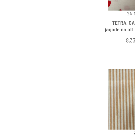
24-
TETRA, GAZ
jagode na off
8,3