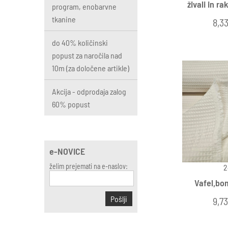
živali in r
program, enobarvne
tkanine
8,3
do 40% količinski
popust za naročila nad
10m (za določene artikle)
Akcija - odprodaja zalog
60% popust
e-NOVICE
želim prejemati na e-naslov:
2
Vafel,bo
Pošlji
9,73