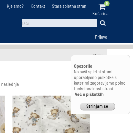
0
Kje smo?
Kontakt
Stara spletna stran
Košarica
Prijava
Nazaj
Opozorilo
Na naši spletni strani
uporabljamo piškotke s
katerimi zagotavljamo polno
naslednja
funkcionalnost strani.
Več o piškotkih
Strinjam se