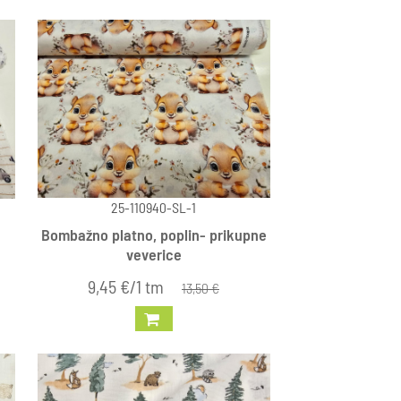
25-110940-SL-1
Bombažno platno, poplin- prikupne
veverice
9,45 €/1 tm
13,50 €