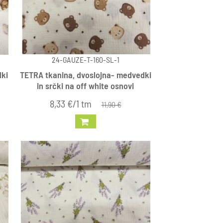
24-GAUZE-T-160-SL-1
dki
TETRA tkanina, dvoslojna- medvedki
in srčki na off white osnovi
8,33 €/1 tm
11,90 €