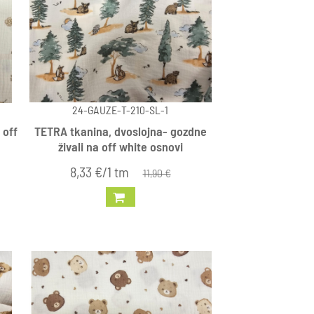
24-GAUZE-T-210-SL-1
 off
TETRA tkanina, dvoslojna- gozdne
živali na off white osnovi
8,33 €/1 tm
11,90 €