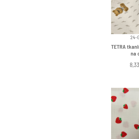
24-
TETRA tkani
na 
8,3