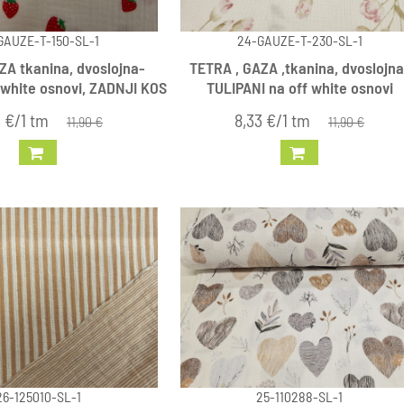
GAUZE-T-150-SL-1
24-GAUZE-T-230-SL-1
A tkanina, dvoslojna-
TETRA , GAZA ,tkanina, dvoslojna
 white osnovi, ZADNJI KOS
TULIPANI na off white osnovi
3 €/1 tm
8,33 €/1 tm
11,90 €
11,90 €
26-125010-SL-1
25-110288-SL-1