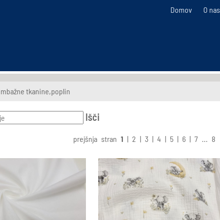
Domov
O nas
mbažne tkanine,poplin
Išči
prejšnja
stran
1
|
2
|
3
|
4
|
5
|
6
|
7
...
8