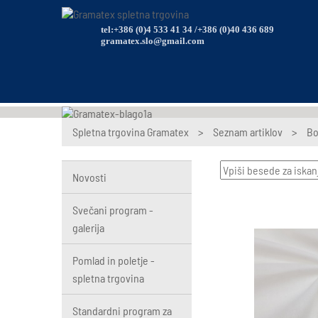
tel:+386 (0)4 533 41 34 /+386 (0)40 436 689
gramatex.slo@gmail.com
Spletna trgovina Gramatex
>
Seznam artiklov
>
Bo
Novosti
Svečani program -
galerija
Pomlad in poletje -
spletna trgovina
Standardni program za