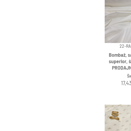
22-RA
Bombaž, s
superior, 
PRODAJNI
Ši
17,4