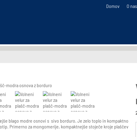
Domov
O nas
ejše blago modre osnovi s sivo borduro. Je zelo toplo in kompaktno
 otip. Primerno za mongomerije, kompaktnejše stoječe kroje plaščev