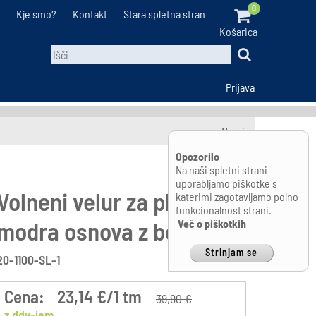
0
Kje smo?
Kontakt
Stara spletna stran
Košarica
Prijava
Nazaj
Opozorilo
Na naši spletni strani
uporabljamo piškotke s
Volneni velur za plašč-
katerimi zagotavljamo polno
funkcionalnost strani.
modra osnova z borduro
Več o piškotkih
Strinjam se
20-1100-SL-1
Cena:
23,14 €/1 tm
39,90 €
z ddv-jem