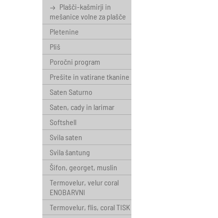
Plašči-kašmirji in
mešanice volne za plašče
Pletenine
Pliš
Poročni program
Prešite in vatirane tkanine
Saten Saturno
Saten, cady in larimar
Softshell
Svila saten
Svila šantung
Šifon, georget, muslin
Termovelur, velur coral
ENOBARVNI
Termovelur, flis, coral TISK