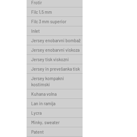
Frotir
Filc 1,5 mm
Filc 3 mm superior
Inlet
Jersey enobarvni bombaž
Jersey enobarvni viskoza
Jersey tisk viskozni
Jersey in prevešanka tisk
Jersey kompakni
kostimski
Kuhana volna
Lan in ramija
Lycra
Minky, sweater
Patent