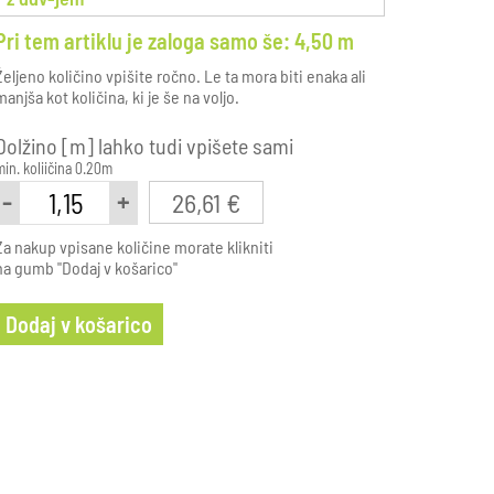
Pri tem artiklu je zaloga samo še: 4,50 m
Željeno količino vpišite ročno. Le ta mora biti enaka ali
manjša kot količina, ki je še na voljo.
Dolžino [m] lahko tudi vpišete sami
min. koliičina 0.20m
-
+
26,61 €
Za nakup vpisane količine morate klikniti
na gumb "Dodaj v košarico"
Dodaj v košarico