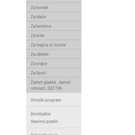
Za bunde
Za hlače
Za kostime
Za krila
Za majice in tunike
Za obleke
Za srajce
Za šport
Žamet gladek , žamet
rebrasti, DEFTIN
Otroški program
Bombažne
tkanine,poplin
Dekorativno in