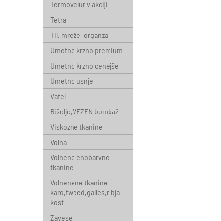
Termovelur v akciji
Tetra
Til, mreže, organza
Umetno krzno premium
Umetno krzno cenejše
Umetno usnje
Vafel
Rišelje,VEZEN bombaž
Viskozne tkanine
Volna
Volnene enobarvne
tkanine
Volnenene tkanine
karo,tweed,galles,ribja
kost
Zavese