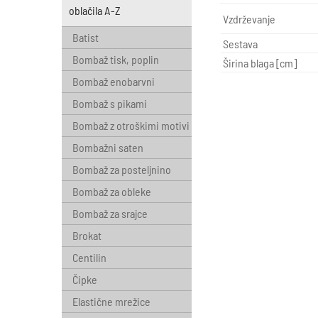
oblačila A-Z
Vzdrževanje
Batist
Sestava
Bombaž tisk, poplin
Širina blaga [cm]
Bombaž enobarvni
Bombaž s pikami
Bombaž z otroškimi motivi
Bombažni saten
Bombaž za posteljnino
Bombaž za obleke
Bombaž za srajce
Brokat
Centilin
Čipke
Elastične mrežice