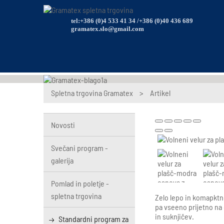
tel:+386 (0)4 533 41 34 /+386 (0)40 436 689
gramatex.slo@gmail.com
Spletna trgovina Gramatex
>
Artikel
Novosti
Svečani program -
galerija
Pomlad in poletje -
spletna trgovina
Zelo lepo in komapktn
pa vseeno prijetno na
in suknjičev.
Standardni program za