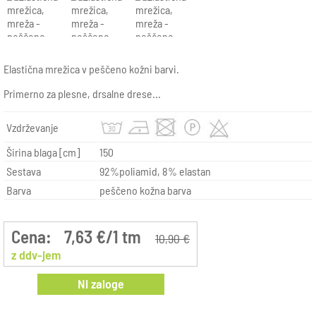
Elastična mrežica v peščeno kožni barvi.
Primerno za plesne, drsalne drese...
Vzdrževanje
Širina blaga [cm]
150
Sestava
92%poliamid, 8% elastan
Barva
peščeno kožna barva
Cena:
7,63 €/1 tm
10,90 €
z ddv-jem
Ni zaloge