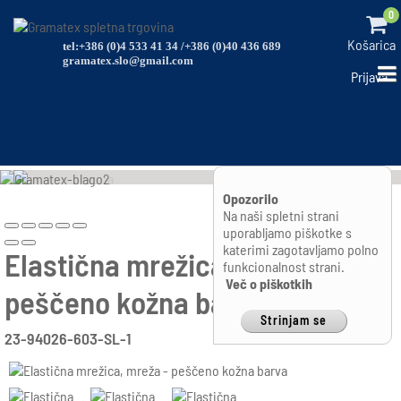
0
Košarica
tel:+386 (0)4 533 41 34 /+386 (0)40 436 689
gramatex.slo@gmail.com
Prijava
Opozorilo
Na naši spletni strani
uporabljamo piškotke s
katerimi zagotavljamo polno
Elastična mrežica, mreža -
funkcionalnost strani.
Več o piškotkih
peščeno kožna barva
Strinjam se
23-94026-603-SL-1