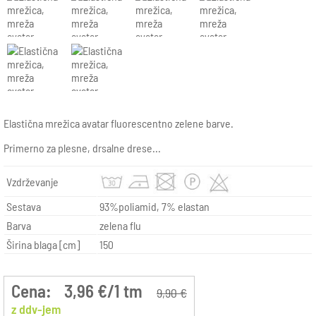
Elastična mrežica avatar fluorescentno zelene barve.
Primerno za plesne, drsalne drese...
Vzdrževanje
Sestava
93%poliamid, 7% elastan
Barva
zelena flu
Širina blaga [cm]
150
Cena:
3,96 €/1 tm
9,90 €
z ddv-jem