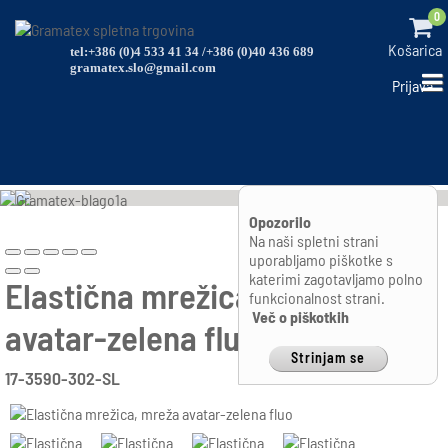
0
Košarica
tel:+386 (0)4 533 41 34 /+386 (0)40 436 689
gramatex.slo@gmail.com
Prijava
Opozorilo
Na naši spletni strani
uporabljamo piškotke s
katerimi zagotavljamo polno
Elastična mrežica, mreža
funkcionalnost strani.
Več o piškotkih
avatar-zelena fluo
Strinjam se
17-3590-302-SL