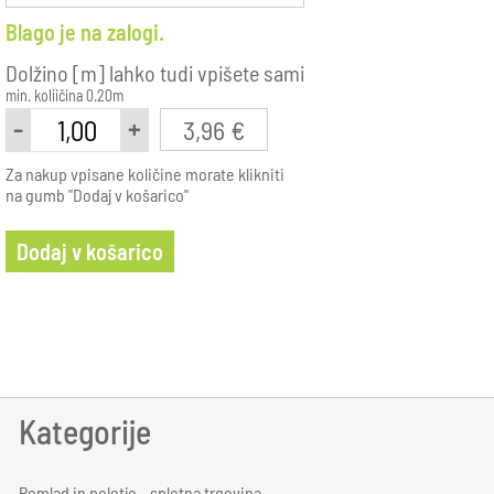
Blago je na zalogi.
Dolžino [m] lahko tudi vpišete sami
min. koliičina 0.20m
-
+
3,96 €
Za nakup vpisane količine morate klikniti
na gumb "Dodaj v košarico"
Dodaj v košarico
Kategorije
Pomlad in poletje - spletna trgovina