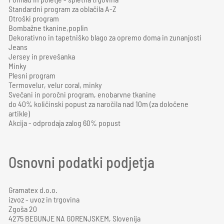
Standardni program za oblačila A-Z
Otroški program
Bombažne tkanine,poplin
Dekorativno in tapetniško blago za opremo doma in zunanjosti
Jeans
Jersey in prevešanka
Minky
Plesni program
Termovelur, velur coral, minky
Svečani in poročni program, enobarvne tkanine
do 40% količinski popust za naročila nad 10m (za določene
artikle)
Akcija - odprodaja zalog 60% popust
Osnovni podatki podjetja
Gramatex d.o.o.
izvoz - uvoz in trgovina
Zgoša 20
4275 BEGUNJE NA GORENJSKEM, Slovenija