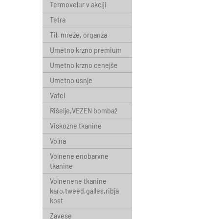
Termovelur v akciji
Tetra
Til, mreže, organza
Umetno krzno premium
Umetno krzno cenejše
Umetno usnje
Vafel
Rišelje,VEZEN bombaž
Viskozne tkanine
Volna
Volnene enobarvne
tkanine
Volnenene tkanine
karo,tweed,galles,ribja
kost
Zavese