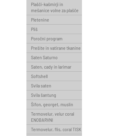
Plašči-kašmirji in
mešanice volne za plašče
Pletenine
Pliš
Poročni program
Prešite in vatirane tkanine
Saten Saturno
Saten, cady in larimar
Softshell
Svila saten
Svila šantung
Šifon, georget, muslin
Termovelur, velur coral
ENOBARVNI
Termovelur, flis, coral TISK