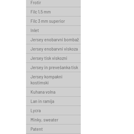
Frotir
Filc 1,5 mm
Filc 3 mm superior
Inlet
Jersey enobarvni bombaž
Jersey enobarvni viskoza
Jersey tisk viskozni
Jersey in prevešanka tisk
Jersey kompakni
kostimski
Kuhana volna
Lan in ramija
Lycra
Minky, sweater
Patent