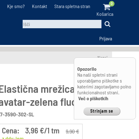
0
Kje smo?
Kontakt
Stara spletna stran
Košarica
Prijava
Nazaj
Opozorilo
Na naši spletni strani
uporabljamo piškotke s
Elastična mrežica, mreža
katerimi zagotavljamo polno
funkcionalnost strani.
avatar-zelena fluo
Več o piškotkih
Strinjam se
17-3590-302-SL
Cena:
3,96 €/1 tm
9,90 €
z ddv-jem