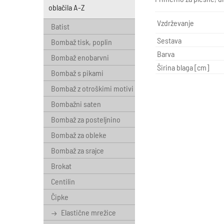
oblačila A-Z
Vzdrževanje
Batist
Sestava
Bombaž tisk, poplin
Barva
Bombaž enobarvni
Širina blaga [cm]
Bombaž s pikami
Bombaž z otroškimi motivi
Bombažni saten
Bombaž za posteljnino
Bombaž za obleke
Bombaž za srajce
Brokat
Centilin
Čipke
Elastične mrežice