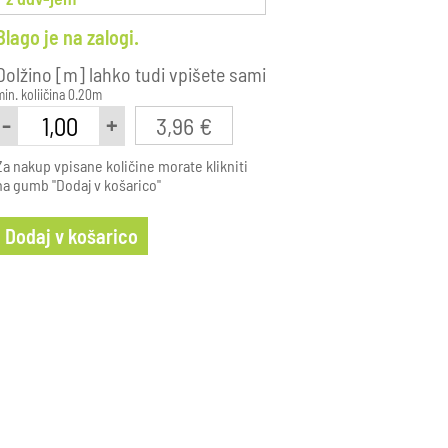
Blago je na zalogi.
Dolžino [m] lahko tudi vpišete sami
min. koliičina 0.20m
-
+
3,96 €
Za nakup vpisane količine morate klikniti
na gumb "Dodaj v košarico"
Dodaj v košarico