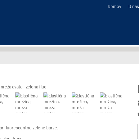
Domov
O nas
ar fluorescentno zelene barve.
salne drese...