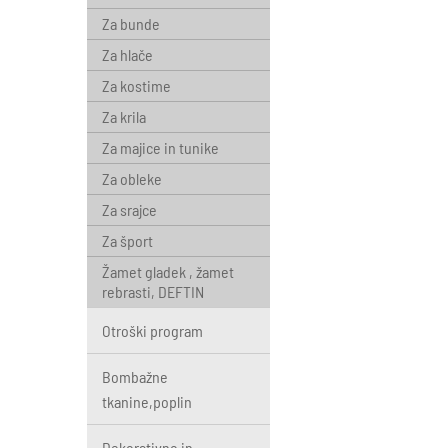
Za bunde
Za hlače
Za kostime
Za krila
Za majice in tunike
Za obleke
Za srajce
Za šport
Žamet gladek , žamet
rebrasti, DEFTIN
Otroški program
Bombažne
tkanine,poplin
Dekorativno in