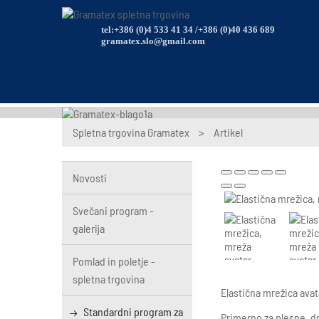
tel:+386 (0)4 533 41 34 /+386 (0)40 436 689
gramatex.slo@gmail.com
Spletna trgovina Gramatex
>
Artikel
Novosti
Svečani program -
galerija
Pomlad in poletje -
spletna trgovina
Elastična mrežica avat
Standardni program za
Primerno za plesne, dr