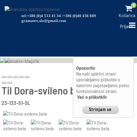
0
Košarica
tel:+386 (0)4 533 41 34 /+386 (0)40 436 689
gramatex.slo@gmail.com
Prijava
Opozorilo
Na naši spletni strani
uporabljamo piškotke s
katerimi zagotavljamo polno
Til Dora-svileno bela
funkcionalnost strani.
Več o piškotkih
23-133-51-SL
Strinjam se