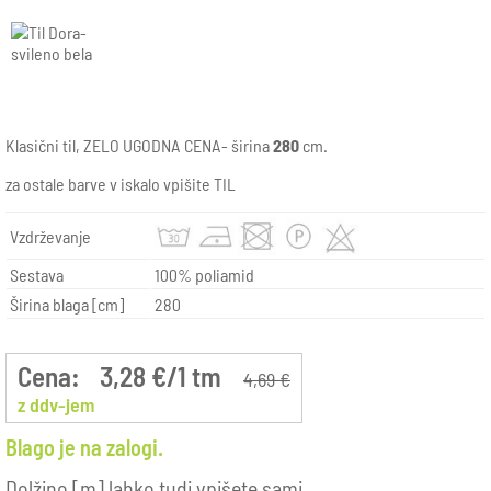
Klasični til, ZELO UGODNA CENA- širina
280
cm.
za ostale barve v iskalo vpišite TIL
Vzdrževanje
Sestava
100% poliamid
Širina blaga [cm]
280
Cena:
3,28 €/1 tm
4,69 €
z ddv-jem
Blago je na zalogi.
Dolžino [m] lahko tudi vpišete sami