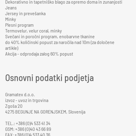
Dekorativno in tapetniško blago za opremo doma in zunanjosti
Jeans
Jersey in prevešanka
Minky
Plesni program
Termovelur, velur coral, minky
Svečani in poročni program, enobarvne tkanine
do 40% količinski popust za naročila nad 10m (za določene
artikle)
Akcija - odprodaja zalog 60% popust
Osnovni podatki podjetja
Gramatex d.o.o.
izvoz - uvoz in trgovina
Zgoša 20
4275 BEGUNJE NA GORENJSKEM, Slovenija
TEL.: +386 (0)4 533 41 34
GSM: +386 (0)40 43 66 89
FAX: +386 (0)4 533 40 36